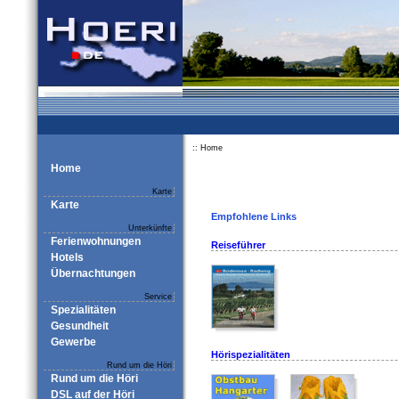
:: Home
Home
Karte
Karte
Empfohlene Links
Unterkünfte
Ferienwohnungen
Reiseführer
Hotels
Übernachtungen
Service
Spezialitäten
Gesundheit
Gewerbe
Hörispezialitäten
Rund um die Höri
Rund um die Höri
DSL auf der Höri